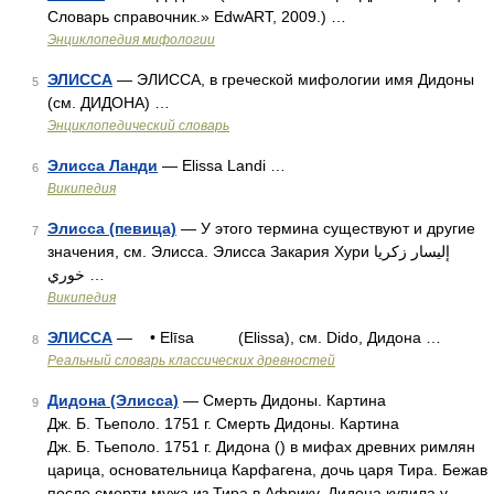
Словарь справочник.» EdwART, 2009.) …
Энциклопедия мифологии
ЭЛИССА
— ЭЛИССА, в греческой мифологии имя Дидоны
5
(см. ДИДОНА) …
Энциклопедический словарь
Элисса Ланди
— Elissa Landi …
6
Википедия
Элисса (певица)
— У этого термина существуют и другие
7
значения, см. Элисса. Элисса Закария Хури إليسار زكريا
خوري …
Википедия
ЭЛИССА
— • Elīsa (Elissa), см. Dido, Дидона …
8
Реальный словарь классических древностей
Дидона (Элисса)
— Смерть Дидоны. Картина
9
Дж. Б. Тьеполо. 1751 г. Смерть Дидоны. Картина
Дж. Б. Тьеполо. 1751 г. Дидона () в мифах древних римлян
царица, основательница Карфагена, дочь царя Тира. Бежав
после смерти мужа из Тира в Африку, Дидона купила у