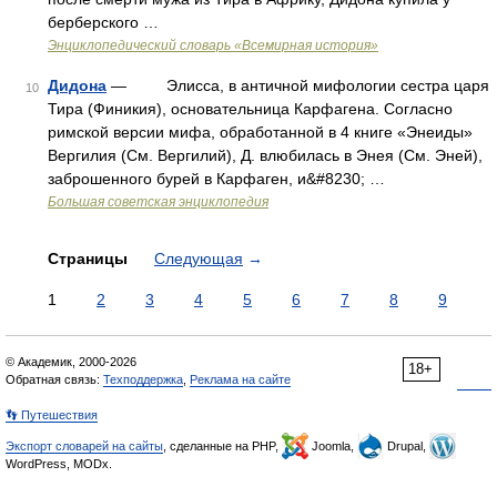
берберского …
Энциклопедический словарь «Всемирная история»
Дидона
— Элисса, в античной мифологии сестра царя
10
Тира (Финикия), основательница Карфагена. Согласно
римской версии мифа, обработанной в 4 книге «Энеиды»
Вергилия (См. Вергилий), Д. влюбилась в Энея (См. Эней),
заброшенного бурей в Карфаген, и&#8230; …
Большая советская энциклопедия
Страницы
Следующая
→
1
2
3
4
5
6
7
8
9
© Академик, 2000-2026
18+
Обратная связь:
Техподдержка
,
Реклама на сайте
👣 Путешествия
Экспорт словарей на сайты
, сделанные на PHP,
Joomla,
Drupal,
WordPress, MODx.