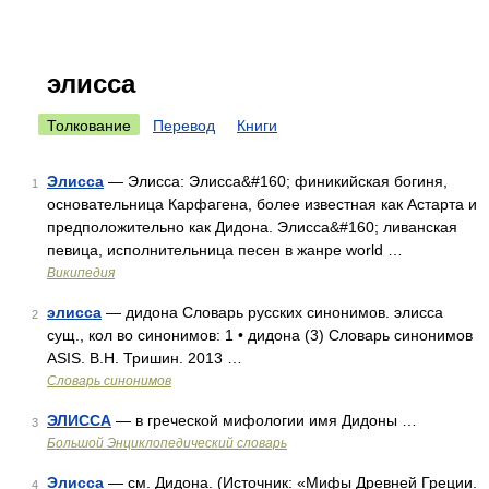
элисса
Толкование
Перевод
Книги
Элисса
— Элисса: Элисса&#160; финикийская богиня,
1
основательница Карфагена, более известная как Астарта и
предположительно как Дидона. Элисса&#160; ливанская
певица, исполнительница песен в жанре world …
Википедия
элисса
— дидона Словарь русских синонимов. элисса
2
сущ., кол во синонимов: 1 • дидона (3) Словарь синонимов
ASIS. В.Н. Тришин. 2013 …
Словарь синонимов
ЭЛИССА
— в греческой мифологии имя Дидоны …
3
Большой Энциклопедический словарь
Элисса
— см. Дидона. (Источник: «Мифы Древней Греции.
4